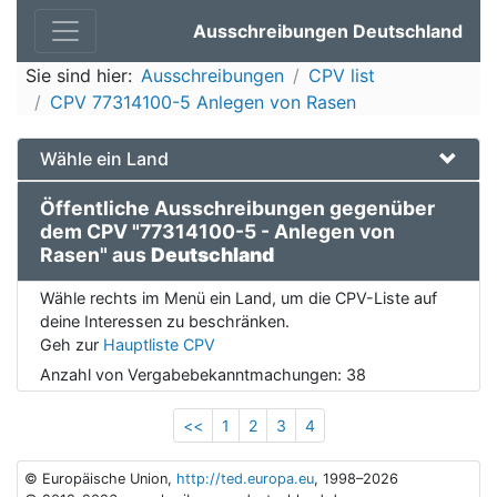
Ausschreibungen Deutschland
Sie sind hier:
Ausschreibungen
CPV list
CPV 77314100-5 Anlegen von Rasen
Wähle ein Land
Öffentliche Ausschreibungen gegenüber
dem CPV "77314100-5 - Anlegen von
Rasen" aus
Deutschland
Wähle rechts im Menü ein Land, um die CPV-Liste auf
deine Interessen zu beschränken.
Geh zur
Hauptliste CPV
Anzahl von Vergabebekanntmachungen:
38
<<
1
2
3
4
© Europäische Union,
http://ted.europa.eu
, 1998–2026