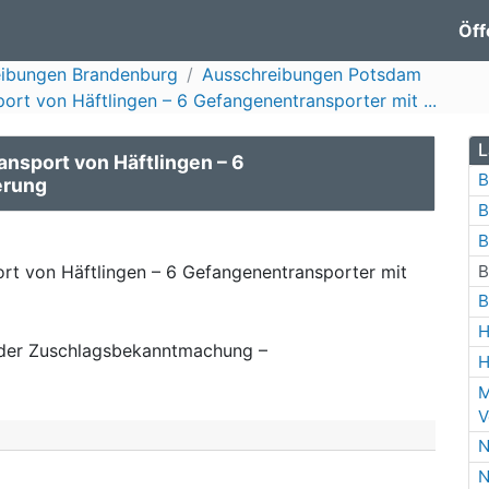
Öff
eibungen Brandenburg
Ausschreibungen Potsdam
ort von Häftlingen – 6 Gefangenentransporter mit ...
L
ansport von Häftlingen – 6
B
erung
B
B
B
rt von Häftlingen – 6 Gefangenentransporter mit
B
H
der Zuschlagsbekanntmachung –
H
M
V
N
N