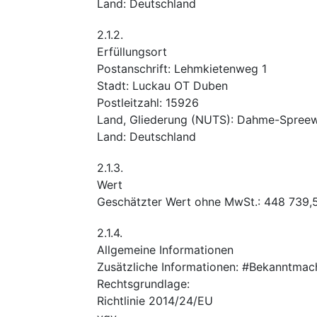
Land
:
Deutschland
2.1.2.
Erfüllungsort
Postanschrift
:
Lehmkietenweg 1
Stadt
:
Luckau OT Duben
Postleitzahl
:
15926
Land, Gliederung (NUTS)
:
Dahme-Spreew
Land
:
Deutschland
2.1.3.
Wert
Geschätzter Wert ohne MwSt.
:
448 739,
2.1.4.
Allgemeine Informationen
Zusätzliche Informationen
:
#Bekanntmac
Rechtsgrundlage
:
Richtlinie 2014/24/EU