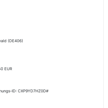
ald
(
DE406
)
50
EUR
hungs-ID: CXP9YD7HZ0D#