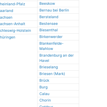
Beeskow
heinland-Pfalz
Bernau bei Berlin
aarland
Bersteland
achsen
Bestensee
achsen-Anhalt
Biesenthal
chleswig-Holstein
Birkenwerder
hüringen
Blankenfelde-
Mahlow
Brandenburg an der
Havel
Brieselang
Briesen (Mark)
Brück
Burg
Calau
Chorin
Cottbus