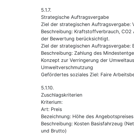
5.1.7.
Strategische Auftragsvergabe
Ziel der strategischen Auftragsvergabe
:
Beschreibung
:
Kraftstoffverbrauch, CO2
der Bewertung berücksichtigt.
Ziel der strategischen Auftragsvergabe
:
Beschreibung
:
Zahlung des Mindestentg
Konzept zur Verringerung der Umweltau
Umweltverschmutzung
Gefördertes soziales Ziel
:
Faire Arbeits
5.1.10.
Zuschlagskriterien
Kriterium
:
Art
:
Preis
Bezeichnung
:
Höhe des Angebotspreises
Beschreibung
:
Kosten Basisfahrzeug (Ne
und Brutto)