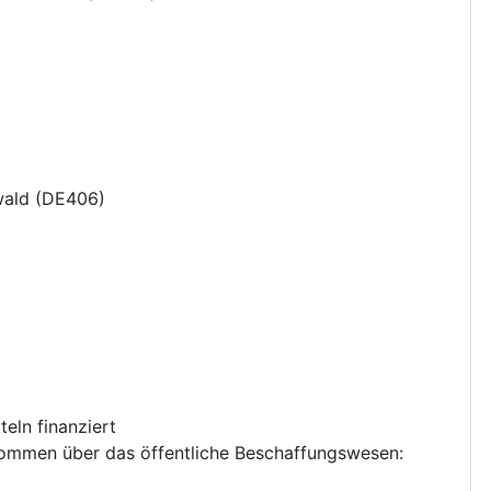
ald
(
DE406
)
eln finanziert
nkommen über das öffentliche Beschaffungswesen
: