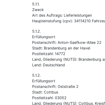
5.1.1.
Zweck
Art des Auftrags
:
Lieferleistungen
Haupteinstufung
(
cpv
):
34114210
Fahrzeu
5.1.2.
Erfüllungsort
Postanschrift
:
Anton-Saefkow-Allee 22
Stadt
:
Brandenburg an der Havel
Postleitzahl
:
14772
Land, Gliederung (NUTS)
:
Brandenburg an
Land
:
Deutschland
5.1.2.
Erfüllungsort
Postanschrift
:
Oststraße 2
Stadt
:
Cottbus
Postleitzahl
:
03052
Land, Gliederung (NUTS)
:
Cottbus, Kreisf