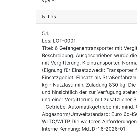
vgv
-
5.
Los
5.1.
Los
:
LOT-0001
Titel
:
6 Gefangenentransporter mit Vergi
Beschreibung
:
Ausgeschrieben wurde die
mit Vergitterung, Kleintransporter, Norm
(Eignung für Einsatzzweck: Transporter 
Einsatzgebiet: Einsatz als Straßenfahrz
kg - Nutzlast: min. Zuladung 830 kg; Die
und hinsichtlich der zur Verfügung stehe
und einer Vergitterung mit zusätzlicher S
- Getriebe: Automatikgetriebe mit mind. 6
Abgasnorm/Umweltstandard: Euro 6d-IS
WLTC/WLTP Die weiteren Anforderungen w
Interne Kennung
:
MdJD-1.6-2026-01