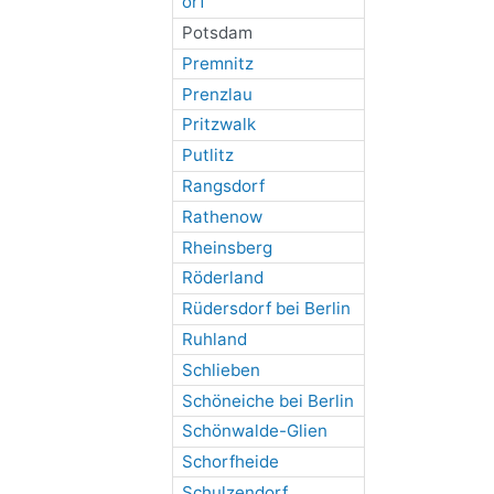
orf
Potsdam
Premnitz
Prenzlau
Pritzwalk
Putlitz
Rangsdorf
Rathenow
Rheinsberg
Röderland
Rüdersdorf bei Berlin
Ruhland
Schlieben
Schöneiche bei Berlin
Schönwalde-Glien
Schorfheide
Schulzendorf