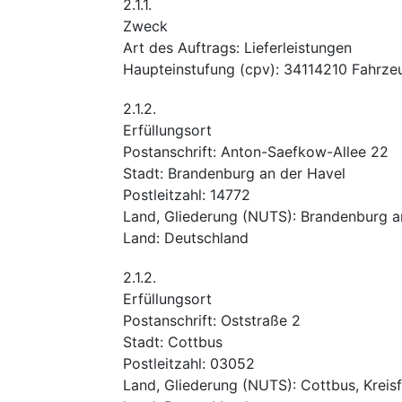
2.1.1.
Zweck
Art des Auftrags
:
Lieferleistungen
Haupteinstufung
(
cpv
):
34114210
Fahrzeu
2.1.2.
Erfüllungsort
Postanschrift
:
Anton-Saefkow-Allee 22
Stadt
:
Brandenburg an der Havel
Postleitzahl
:
14772
Land, Gliederung (NUTS)
:
Brandenburg an
Land
:
Deutschland
2.1.2.
Erfüllungsort
Postanschrift
:
Oststraße 2
Stadt
:
Cottbus
Postleitzahl
:
03052
Land, Gliederung (NUTS)
:
Cottbus, Kreisf