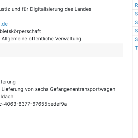
R
ustiz und für Digitalisierung des Landes
S
S
.de
S
bietskörperschaft
:
Allgemeine öffentliche Verwaltung
S
T
tterung
 Lieferung von sechs Gefangenentransportwagen
aldach
c-4063-8377-67655bedef9a