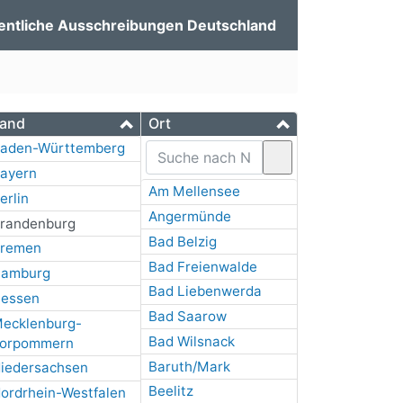
entliche Ausschreibungen Deutschland
and
Ort
aden-Württemberg
ayern
Am Mellensee
erlin
Angermünde
randenburg
Bad Belzig
remen
Bad Freienwalde
amburg
Bad Liebenwerda
essen
Bad Saarow
ecklenburg-
Bad Wilsnack
orpommern
Baruth/Mark
iedersachsen
Beelitz
ordrhein-Westfalen