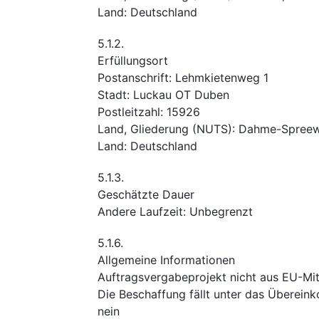
Land
:
Deutschland
5.1.2.
Erfüllungsort
Postanschrift
:
Lehmkietenweg 1
Stadt
:
Luckau OT Duben
Postleitzahl
:
15926
Land, Gliederung (NUTS)
:
Dahme-Spreew
Land
:
Deutschland
5.1.3.
Geschätzte Dauer
Andere Laufzeit
:
Unbegrenzt
5.1.6.
Allgemeine Informationen
Auftragsvergabeprojekt nicht aus EU-Mitt
Die Beschaffung fällt unter das Überei
nein