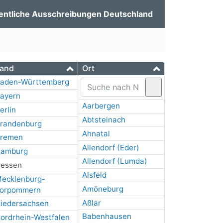
entliche Ausschreibungen Deutschland
and
Ort
aden-Württemberg
ayern
Aarbergen
erlin
Abtsteinach
randenburg
Ahnatal
remen
Allendorf (Eder)
amburg
Allendorf (Lumda)
essen
Alsfeld
ecklenburg-
Amöneburg
orpommern
Aßlar
iedersachsen
Babenhausen
ordrhein-Westfalen