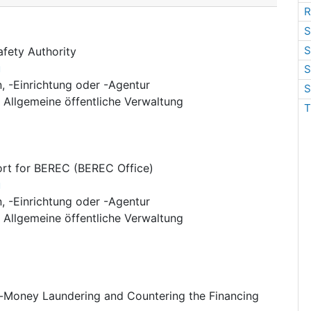
R
S
S
fety Authority
u
S
n, -Einrichtung oder -Agentur
S
:
Allgemeine öffentliche Verwaltung
T
rt for BEREC (BEREC Office)
u
n, -Einrichtung oder -Agentur
:
Allgemeine öffentliche Verwaltung
ti-Money Laundering and Countering the Financing