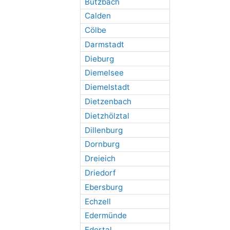
Butzbach
Calden
Cölbe
Darmstadt
Dieburg
Diemelsee
Diemelstadt
Dietzenbach
Dietzhölztal
Dillenburg
Dornburg
Dreieich
Driedorf
Ebersburg
Echzell
Edermünde
Edertal