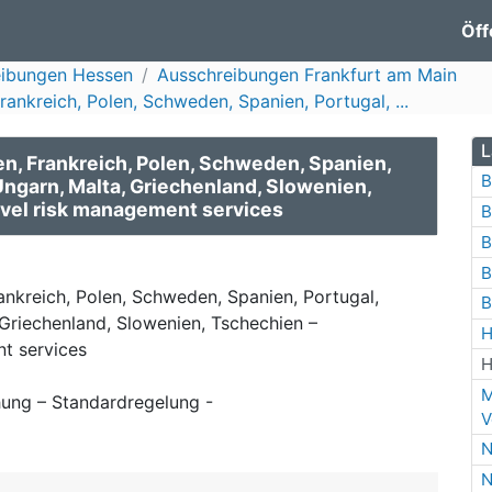
Öff
eibungen Hessen
Ausschreibungen Frankfurt am Main
Frankreich, Polen, Schweden, Spanien, Portugal, ...
L
ien, Frankreich, Polen, Schweden, Spanien,
B
Ungarn, Malta, Griechenland, Slowenien,
avel risk management services
B
B
B
Frankreich, Polen, Schweden, Spanien, Portugal,
B
Griechenland, Slowenien, Tschechien –
H
t services
H
M
ung – Standardregelung -
V
N
N