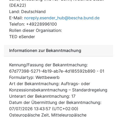
(
DEA22
)
Land
:
Deutschland
E-Mail
:
noreply.esender_hub@bescha.bund.de
Telefon
:
+49228996100
Rollen dieser Organisation
:
TED eSender
Informationen zur Bekanntmachung
Kennung/Fassung der Bekanntmachung
:
67d77398-5271-4b19-ab7e-4d185592b890
-
01
Formulartyp
:
Wettbewerb
Art der Bekanntmachung
:
Auftrags- oder
Konzessionsbekanntmachung – Standardregelung
Unterart der Bekanntmachung
:
17
Datum der Übermittlung der Bekanntmachung
:
07/07/2026
13:43:57 (UTC+02:00)
Osteuropäische Zeit, Mitteleuropäische