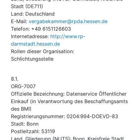
Stadt
(
DE711
)
Land
:
Deutschland
E-Mail
:
vergabekammer@rpda.hessen.de
Telefon
:
+49 6151126603
Internetadresse
:
http://www.rp-
darmstadt.hessen.de
Rollen dieser Organisation
:
Schlichtungsstelle
8.1.
ORG-7007
Offizielle Bezeichnung
:
Datenservice Öffentlicher
Einkauf (in Verantwortung des Beschaffungsamts
des BMI)
Registrierungsnummer
:
0204:994-DOEVD-83
Stadt
:
Bonn
Postleitzahl
:
53119
Land, Gliederung (NUTS)
:
Bonn, Kreisfreie Stadt