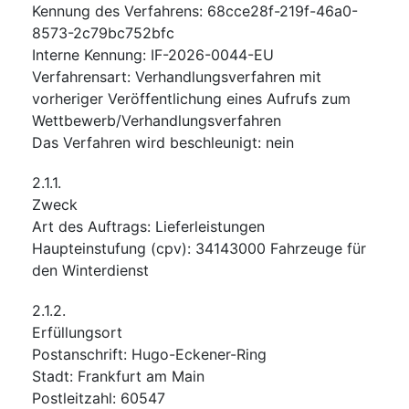
Kennung des Verfahrens
:
68cce28f-219f-46a0-
8573-2c79bc752bfc
Interne Kennung
:
IF-2026-0044-EU
Verfahrensart
:
Verhandlungsverfahren mit
vorheriger Veröffentlichung eines Aufrufs zum
Wettbewerb/Verhandlungsverfahren
Das Verfahren wird beschleunigt
:
nein
2.1.1.
Zweck
Art des Auftrags
:
Lieferleistungen
Haupteinstufung
(
cpv
):
34143000
Fahrzeuge für
den Winterdienst
2.1.2.
Erfüllungsort
Postanschrift
:
Hugo-Eckener-Ring
Stadt
:
Frankfurt am Main
Postleitzahl
:
60547