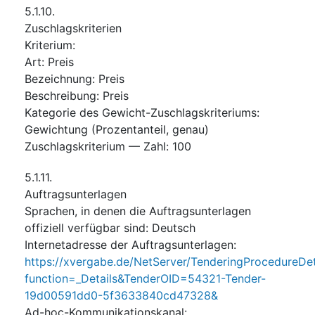
5.1.10.
Zuschlagskriterien
Kriterium
:
Art
:
Preis
Bezeichnung
:
Preis
Beschreibung
:
Preis
Kategorie des Gewicht-Zuschlagskriteriums
:
Gewichtung (Prozentanteil, genau)
Zuschlagskriterium — Zahl
:
100
5.1.11.
Auftragsunterlagen
Sprachen, in denen die Auftragsunterlagen
offiziell verfügbar sind
:
Deutsch
Internetadresse der Auftragsunterlagen
:
https://xvergabe.de/NetServer/TenderingProcedureDet
function=_Details&TenderOID=54321-Tender-
19d00591dd0-5f3633840cd47328&
Ad-hoc-Kommunikationskanal
: