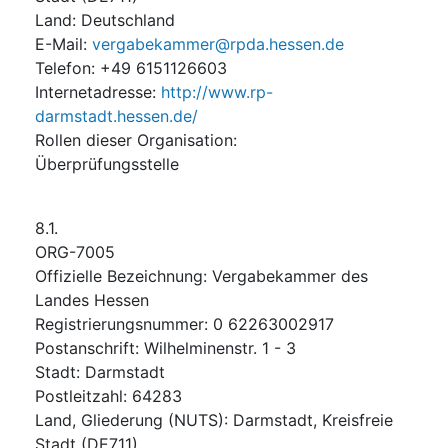
Land
:
Deutschland
E-Mail
:
vergabekammer@rpda.hessen.de
Telefon
:
+49 6151126603
Internetadresse
:
http://www.rp-
darmstadt.hessen.de/
Rollen dieser Organisation
:
Überprüfungsstelle
8.1.
ORG-7005
Offizielle Bezeichnung
:
Vergabekammer des
Landes Hessen
Registrierungsnummer
:
0 62263002917
Postanschrift
:
Wilhelminenstr. 1 - 3
Stadt
:
Darmstadt
Postleitzahl
:
64283
Land, Gliederung (NUTS)
:
Darmstadt, Kreisfreie
Stadt
(
DE711
)