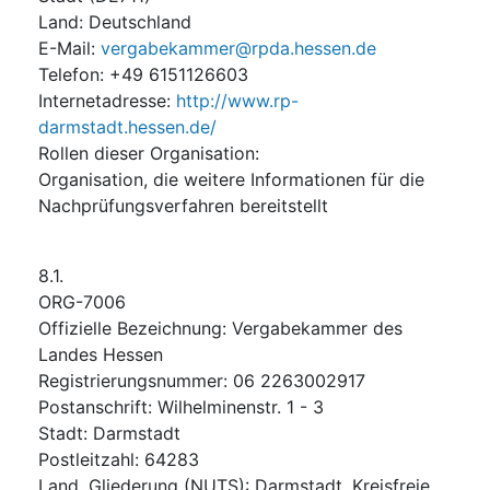
Land
:
Deutschland
E-Mail
:
vergabekammer@rpda.hessen.de
Telefon
:
+49 6151126603
Internetadresse
:
http://www.rp-
darmstadt.hessen.de/
Rollen dieser Organisation
:
Organisation, die weitere Informationen für die
Nachprüfungsverfahren bereitstellt
8.1.
ORG-7006
Offizielle Bezeichnung
:
Vergabekammer des
Landes Hessen
Registrierungsnummer
:
06 2263002917
Postanschrift
:
Wilhelminenstr. 1 - 3
Stadt
:
Darmstadt
Postleitzahl
:
64283
Land, Gliederung (NUTS)
:
Darmstadt, Kreisfreie