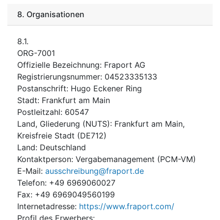
8.
Organisationen
8.1.
ORG-7001
Offizielle Bezeichnung
:
Fraport AG
Registrierungsnummer
:
04523335133
Postanschrift
:
Hugo Eckener Ring
Stadt
:
Frankfurt am Main
Postleitzahl
:
60547
Land, Gliederung (NUTS)
:
Frankfurt am Main,
Kreisfreie Stadt
(
DE712
)
Land
:
Deutschland
Kontaktperson
:
Vergabemanagement (PCM-VM)
E-Mail
:
ausschreibung@fraport.de
Telefon
:
+49 6969060027
Fax
:
+49 6969049560199
Internetadresse
:
https://www.fraport.com/
Profil des Erwerbers
: