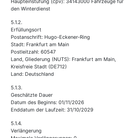
Haupteinstufung
(
cpv
):
34143000
Fahrzeuge für
den Winterdienst
5.1.2.
Erfüllungsort
Postanschrift
:
Hugo-Eckener-Ring
Stadt
:
Frankfurt am Main
Postleitzahl
:
60547
Land, Gliederung (NUTS)
:
Frankfurt am Main,
Kreisfreie Stadt
(
DE712
)
Land
:
Deutschland
5.1.3.
Geschätzte Dauer
Datum des Beginns
:
01/11/2026
Enddatum der Laufzeit
:
31/10/2029
5.1.4.
Verlängerung
Maximale Verlängerungen
:
0