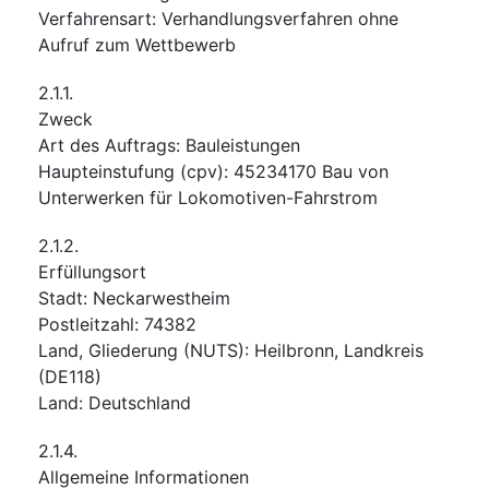
Verfahrensart
:
Verhandlungsverfahren ohne
Aufruf zum Wettbewerb
2.1.1.
Zweck
Art des Auftrags
:
Bauleistungen
Haupteinstufung
(
cpv
):
45234170
Bau von
Unterwerken für Lokomotiven-Fahrstrom
2.1.2.
Erfüllungsort
Stadt
:
Neckarwestheim
Postleitzahl
:
74382
Land, Gliederung (NUTS)
:
Heilbronn, Landkreis
(
DE118
)
Land
:
Deutschland
2.1.4.
Allgemeine Informationen