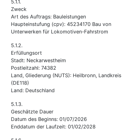
5.1.1.
Zweck
Art des Auftrags
:
Bauleistungen
Haupteinstufung
(
cpv
):
45234170
Bau von
Unterwerken für Lokomotiven-Fahrstrom
5.1.2.
Erfüllungsort
Stadt
:
Neckarwestheim
Postleitzahl
:
74382
Land, Gliederung (NUTS)
:
Heilbronn, Landkreis
(
DE118
)
Land
:
Deutschland
5.1.3.
Geschätzte Dauer
Datum des Beginns
:
01/07/2026
Enddatum der Laufzeit
:
01/02/2028