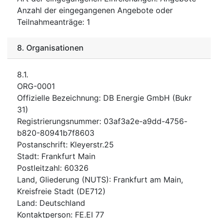
Anzahl der eingegangenen Angebote oder
Teilnahmeanträge
:
1
8.
Organisationen
8.1.
ORG-0001
Offizielle Bezeichnung
:
DB Energie GmbH (Bukr
31)
Registrierungsnummer
:
03af3a2e-a9dd-4756-
b820-80941b7f8603
Postanschrift
:
Kleyerstr.25
Stadt
:
Frankfurt Main
Postleitzahl
:
60326
Land, Gliederung (NUTS)
:
Frankfurt am Main,
Kreisfreie Stadt
(
DE712
)
Land
:
Deutschland
Kontaktperson
:
FE.EI 77