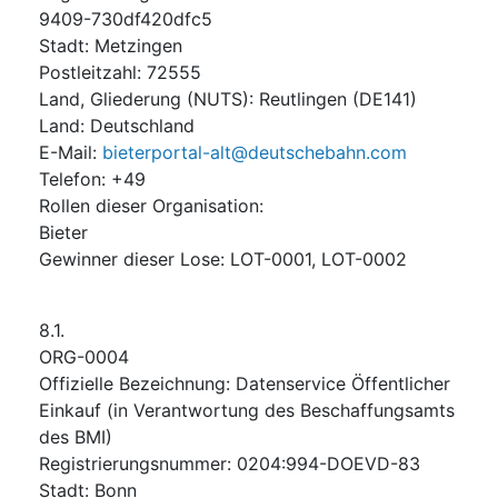
9409-730df420dfc5
Stadt
:
Metzingen
Postleitzahl
:
72555
Land, Gliederung (NUTS)
:
Reutlingen
(
DE141
)
Land
:
Deutschland
E-Mail
:
bieterportal-alt@deutschebahn.com
Telefon
:
+49
Rollen dieser Organisation
:
Bieter
Gewinner dieser Lose
:
LOT-0001, LOT-0002
8.1.
ORG-0004
Offizielle Bezeichnung
:
Datenservice Öffentlicher
Einkauf (in Verantwortung des Beschaffungsamts
des BMI)
Registrierungsnummer
:
0204:994-DOEVD-83
Stadt
:
Bonn