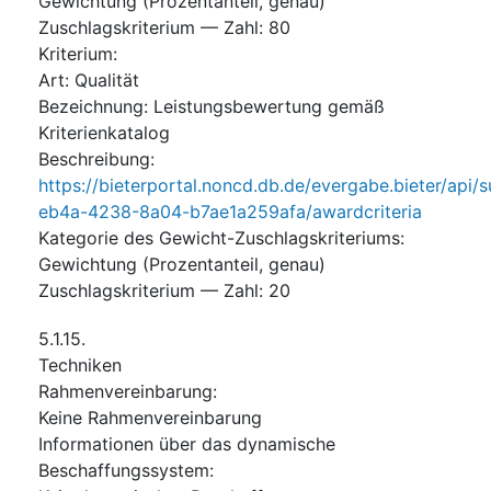
Gewichtung (Prozentanteil, genau)
Zuschlagskriterium — Zahl
:
80
Kriterium
:
Art
:
Qualität
Bezeichnung
:
Leistungsbewertung gemäß
Kriterienkatalog
Beschreibung
:
https://bieterportal.noncd.db.de/evergabe.bieter/api/
eb4a-4238-8a04-b7ae1a259afa/awardcriteria
Kategorie des Gewicht-Zuschlagskriteriums
:
Gewichtung (Prozentanteil, genau)
Zuschlagskriterium — Zahl
:
20
5.1.15.
Techniken
Rahmenvereinbarung
:
Keine Rahmenvereinbarung
Informationen über das dynamische
Beschaffungssystem
: