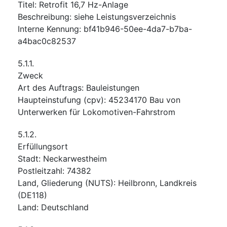
Titel
:
Retrofit 16,7 Hz-Anlage
Beschreibung
:
siehe Leistungsverzeichnis
Interne Kennung
:
bf41b946-50ee-4da7-b7ba-
a4bac0c82537
5.1.1.
Zweck
Art des Auftrags
:
Bauleistungen
Haupteinstufung
(
cpv
):
45234170
Bau von
Unterwerken für Lokomotiven-Fahrstrom
5.1.2.
Erfüllungsort
Stadt
:
Neckarwestheim
Postleitzahl
:
74382
Land, Gliederung (NUTS)
:
Heilbronn, Landkreis
(
DE118
)
Land
:
Deutschland