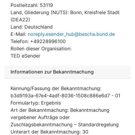
Postleitzahl
:
53119
Land, Gliederung (NUTS)
:
Bonn, Kreisfreie Stadt
(
DEA22
)
Land
:
Deutschland
E-Mail
:
noreply.esender_hub@bescha.bund.de
Telefon
:
+49228996100
Rollen dieser Organisation
:
TED eSender
Informationen zur Bekanntmachung
Kennung/Fassung der Bekanntmachung
:
b3d9193a-67e4-4adf-8036-1508c886e6d7
-
01
Formulartyp
:
Ergebnis
Art der Bekanntmachung
:
Bekanntmachung
vergebener Aufträge oder
Zuschlagsbekanntmachung – Standardregelung
Unterart der Bekanntmachung
:
30