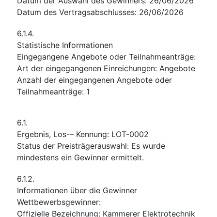
Datum der Auswahl des Gewinners
:
26/06/2026
Datum des Vertragsabschlusses
:
26/06/2026
6.1.4.
Statistische Informationen
Eingegangene Angebote oder Teilnahmeanträge
:
Art der eingegangenen Einreichungen
:
Angebote
Anzahl der eingegangenen Angebote oder
Teilnahmeanträge
:
1
6.1.
Ergebnis, Los-– Kennung
:
LOT-0002
Status der Preisträgerauswahl
:
Es wurde
mindestens ein Gewinner ermittelt.
6.1.2.
Informationen über die Gewinner
Wettbewerbsgewinner
:
Offizielle Bezeichnung
:
Kammerer Elektrotechnik