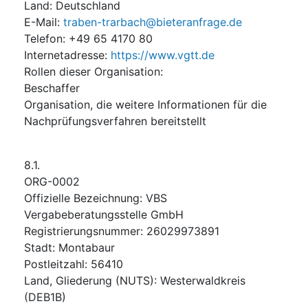
Land
:
Deutschland
E-Mail
:
traben-trarbach@bieteranfrage.de
Telefon
:
+49 65 4170 80
Internetadresse
:
https://www.vgtt.de
Rollen dieser Organisation
:
Beschaffer
Organisation, die weitere Informationen für die
Nachprüfungsverfahren bereitstellt
8.1.
ORG-0002
Offizielle Bezeichnung
:
VBS
Vergabeberatungsstelle GmbH
Registrierungsnummer
:
26029973891
Stadt
:
Montabaur
Postleitzahl
:
56410
Land, Gliederung (NUTS)
:
Westerwaldkreis
(
DEB1B
)