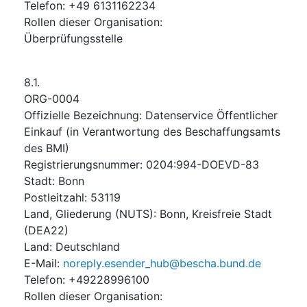
Telefon
:
+49 6131162234
Rollen dieser Organisation
:
Überprüfungsstelle
8.1.
ORG-0004
Offizielle Bezeichnung
:
Datenservice Öffentlicher
Einkauf (in Verantwortung des Beschaffungsamts
des BMI)
Registrierungsnummer
:
0204:994-DOEVD-83
Stadt
:
Bonn
Postleitzahl
:
53119
Land, Gliederung (NUTS)
:
Bonn, Kreisfreie Stadt
(
DEA22
)
Land
:
Deutschland
E-Mail
:
noreply.esender_hub@bescha.bund.de
Telefon
:
+49228996100
Rollen dieser Organisation
: