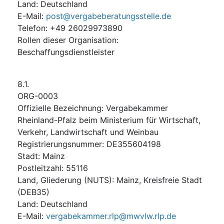
Land
:
Deutschland
E-Mail
:
post@vergabeberatungsstelle.de
Telefon
:
+49 26029973890
Rollen dieser Organisation
:
Beschaffungsdienstleister
8.1.
ORG-0003
Offizielle Bezeichnung
:
Vergabekammer
Rheinland-Pfalz beim Ministerium für Wirtschaft,
Verkehr, Landwirtschaft und Weinbau
Registrierungsnummer
:
DE355604198
Stadt
:
Mainz
Postleitzahl
:
55116
Land, Gliederung (NUTS)
:
Mainz, Kreisfreie Stadt
(
DEB35
)
Land
:
Deutschland
E-Mail
:
vergabekammer.rlp@mwvlw.rlp.de