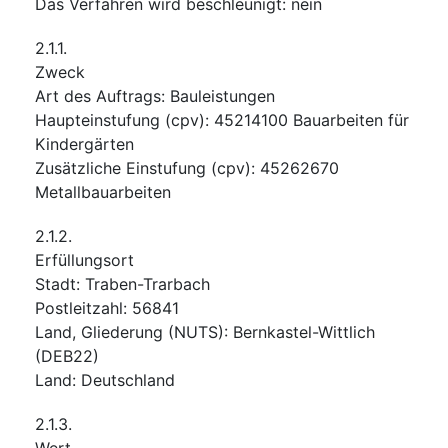
Das Verfahren wird beschleunigt
:
nein
2.1.1.
Zweck
Art des Auftrags
:
Bauleistungen
Haupteinstufung
(
cpv
):
45214100
Bauarbeiten für
Kindergärten
Zusätzliche Einstufung
(
cpv
):
45262670
Metallbauarbeiten
2.1.2.
Erfüllungsort
Stadt
:
Traben-Trarbach
Postleitzahl
:
56841
Land, Gliederung (NUTS)
:
Bernkastel-Wittlich
(
DEB22
)
Land
:
Deutschland
2.1.3.
Wert