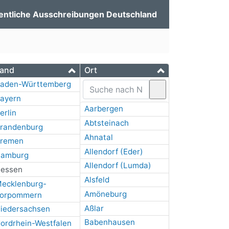
entliche Ausschreibungen Deutschland
and
Ort
aden-Württemberg
ayern
Aarbergen
erlin
Abtsteinach
randenburg
Ahnatal
remen
Allendorf (Eder)
amburg
Allendorf (Lumda)
essen
Alsfeld
ecklenburg-
Amöneburg
orpommern
Aßlar
iedersachsen
Babenhausen
ordrhein-Westfalen