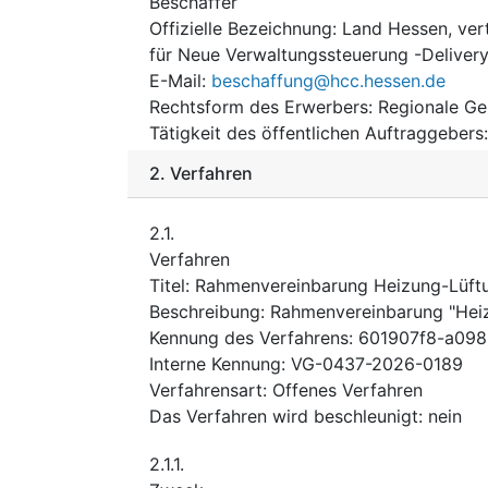
Beschaffer
Offizielle Bezeichnung
:
Land Hessen, ver
für Neue Verwaltungssteuerung -Deliver
E-Mail
:
beschaffung@hcc.hessen.de
Rechtsform des Erwerbers
:
Regionale Ge
Tätigkeit des öffentlichen Auftraggebers
2.
Verfahren
2.1.
Verfahren
Titel
:
Rahmenvereinbarung Heizung-Lüftu
Beschreibung
:
Rahmenvereinbarung "Heiz
Kennung des Verfahrens
:
601907f8-a098
Interne Kennung
:
VG-0437-2026-0189
Verfahrensart
:
Offenes Verfahren
Das Verfahren wird beschleunigt
:
nein
2.1.1.