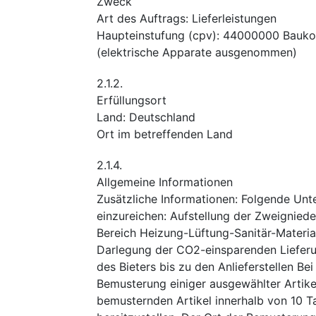
Zweck
Art des Auftrags
:
Lieferleistungen
Haupteinstufung
(
cpv
):
44000000
Bauko
(elektrische Apparate ausgenommen)
2.1.2.
Erfüllungsort
Land
:
Deutschland
Ort im betreffenden Land
2.1.4.
Allgemeine Informationen
Zusätzliche Informationen
:
Folgende Unt
einzureichen: Aufstellung der Zweignied
Bereich Heizung-Lüftung-Sanitär-Material
Darlegung der CO2-einsparenden Lieferu
des Bieters bis zu den Anlieferstellen Be
Bemusterung einiger ausgewählter Artikel
bemusternden Artikel innerhalb von 10 