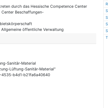
R
treten durch das Hessische Competence Center
S
y Center Beschaffungen-
S
bietskörperschaft
S
:
Allgemeine öffentliche Verwaltung
S
T
ng-Sanitär-Material
ung-Lüftung-Sanitär-Material"
-4535-b4d1-b21fa6a40640