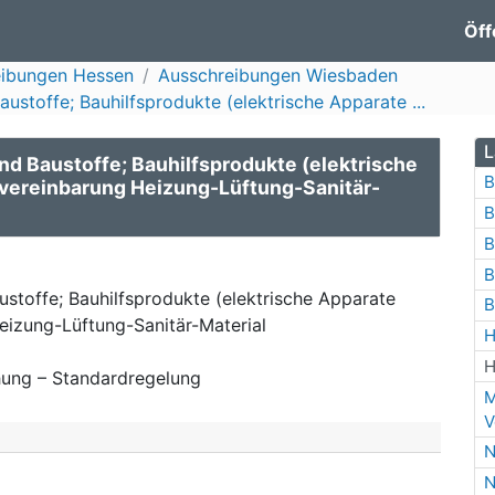
Öff
eibungen Hessen
Ausschreibungen Wiesbaden
stoffe; Bauhilfsprodukte (elektrische Apparate ...
L
d Baustoffe; Bauhilfsprodukte (elektrische
B
ereinbarung Heizung-Lüftung-Sanitär-
B
B
B
stoffe; Bauhilfsprodukte (elektrische Apparate
B
zung-Lüftung-Sanitär-Material
H
H
ung – Standardregelung
M
V
N
N