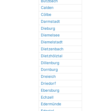
Butzbach
Calden
Cölbe
Darmstadt
Dieburg
Diemelsee
Diemelstadt
Dietzenbach
Dietzhölztal
Dillenburg
Dornburg
Dreieich
Driedorf
Ebersburg
Echzell
Edermünde
Edertal