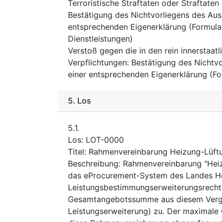
Terroristische Straftaten oder Straftate
Bestätigung des Nichtvorliegens des Au
entsprechenden Eigenerklärung (Formular
Dienstleistungen)
Verstoß gegen die in den rein innerstaa
Verpflichtungen
:
Bestätigung des Nichtv
einer entsprechenden Eigenerklärung (Fo
5.
Los
5.1.
Los
:
LOT-0000
Titel
:
Rahmenvereinbarung Heizung-Lüftu
Beschreibung
:
Rahmenvereinbarung "Heizu
das eProcurement-System des Landes Hes
Leistungsbestimmungserweiterungsrecht 
Gesamtangebotssumme aus diesem Vergab
Leistungserweiterung) zu. Der maximale 